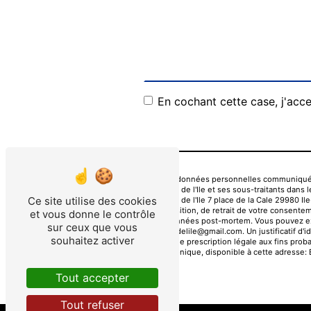
En cochant cette case, j'acce
** Les données personnelles communiquées 
L'Estran de l'Ile et ses sous-traitants da
Ce site utilise des cookies
L'Estran de l'Ile 7 place de la Cale 29980 I
d’opposition, de retrait de votre consentem
et vous donne le contrôle
vos données post-mortem. Vous pouvez exerc
sur ceux que vous
lestrandelile@gmail.com. Un justificatif d
souhaitez activer
durée de prescription légale aux fins proba
téléphonique, disponible à cette adresse:
Tout accepter
Tout refuser