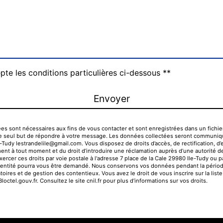
pte les conditions particulières ci-dessous **
Envoyer
sont nécessaires aux fins de vous contacter et sont enregistrées dans un fichier 
ns le seul but de répondre à votre message. Les données collectées seront communiq
le-Tudy lestrandelile@gmail.com. Vous disposez de droits d’accès, de rectification, d’e
ent à tout moment et du droit d’introduire une réclamation auprès d’une autorité de 
er ces droits par voie postale à l'adresse 7 place de la Cale 29980 Ile-Tudy ou par
'identité pourra vous être demandé. Nous conservons vos données pendant la périod
toires et de gestion des contentieux. Vous avez le droit de vous inscrire sur la lis
Bloctel.gouv.fr
. Consultez le site cnil.fr pour plus d’informations sur vos droits.