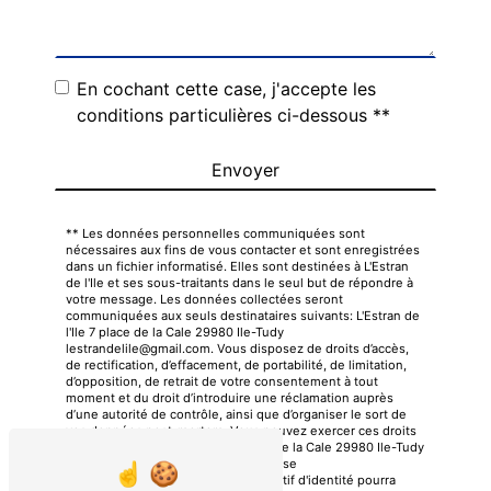
En cochant cette case, j'accepte les
conditions particulières ci-dessous **
Envoyer
** Les données personnelles communiquées sont
nécessaires aux fins de vous contacter et sont enregistrées
dans un fichier informatisé. Elles sont destinées à L'Estran
de l'Ile et ses sous-traitants dans le seul but de répondre à
votre message. Les données collectées seront
communiquées aux seuls destinataires suivants: L'Estran de
l'Ile 7 place de la Cale 29980 Ile-Tudy
lestrandelile@gmail.com. Vous disposez de droits d’accès,
de rectification, d’effacement, de portabilité, de limitation,
d’opposition, de retrait de votre consentement à tout
moment et du droit d’introduire une réclamation auprès
d’une autorité de contrôle, ainsi que d’organiser le sort de
vos données post-mortem. Vous pouvez exercer ces droits
par voie postale à l'adresse 7 place de la Cale 29980 Ile-Tudy
ou par courrier électronique à l'adresse
lestrandelile@gmail.com. Un justificatif d'identité pourra