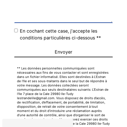
En cochant cette case, j'accepte les
conditions particulières ci-dessous **
Envoyer
** Les données personnelles communiquées sont
nécessaires aux fins de vous contacter et sont enregistrées
dans un fichier informatisé. Elles sont destinées à L'Estran
de l'Ile et ses sous-traitants dans le seul but de répondre à
votre message. Les données collectées seront
communiquées aux seuls destinataires suivants: L'Estran de
l'Ile 7 place de la Cale 29980 Ile-Tudy
lestrandelile@gmail.com. Vous disposez de droits d’accès,
de rectification, d’effacement, de portabilité, de limitation,
d’opposition, de retrait de votre consentement à tout
moment et du droit d’introduire une réclamation auprès
d’une autorité de contrôle, ainsi que d’organiser le sort de
vos données post-mortem. Vous pouvez exercer ces droits
par voie postale à l'adresse 7 place de la Cale 29980 Ile-Tudy