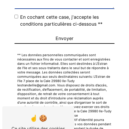
En cochant cette case, j'accepte les
conditions particulières ci-dessous **
Envoyer
** Les données personnelles communiquées sont
nécessaires aux fins de vous contacter et sont enregistrées
dans un fichier informatisé. Elles sont destinées à L'Estran
de l'Ile et ses sous-traitants dans le seul but de répondre à
votre message. Les données collectées seront
communiquées aux seuls destinataires suivants: L'Estran de
l'Ile 7 place de la Cale 29980 Ile-Tudy
lestrandelile@gmail.com. Vous disposez de droits d’accès,
de rectification, d’effacement, de portabilité, de limitation,
d’opposition, de retrait de votre consentement à tout
moment et du droit d’introduire une réclamation auprès
d’une autorité de contrôle, ainsi que d’organiser le sort de
vos données post-mortem. Vous pouvez exercer ces droits
par voie postale à l'adresse 7 place de la Cale 29980 Ile-Tudy
ou par courrier électronique à l'adresse
lestrandelile@gmail.com. Un justificatif d'identité pourra
vous être demandé. Nous conservons vos données pendant
Ce site utilise des cookies
la période de prise de contact puis pendant la durée de