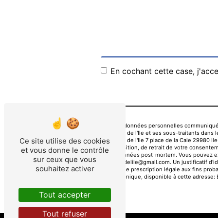
En cochant cette case, j'acce
** Les données personnelles communiquées 
L'Estran de l'Ile et ses sous-traitants da
Ce site utilise des cookies
L'Estran de l'Ile 7 place de la Cale 29980 I
d’opposition, de retrait de votre consentem
et vous donne le contrôle
vos données post-mortem. Vous pouvez exerc
sur ceux que vous
lestrandelile@gmail.com. Un justificatif d
souhaitez activer
durée de prescription légale aux fins proba
téléphonique, disponible à cette adresse:
Tout accepter
Tout refuser