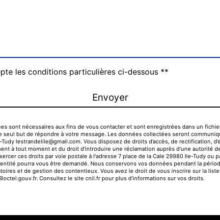
pte les conditions particulières ci-dessous **
Envoyer
sont nécessaires aux fins de vous contacter et sont enregistrées dans un fichier 
ns le seul but de répondre à votre message. Les données collectées seront communiq
le-Tudy lestrandelile@gmail.com. Vous disposez de droits d’accès, de rectification, d’e
ent à tout moment et du droit d’introduire une réclamation auprès d’une autorité de 
er ces droits par voie postale à l'adresse 7 place de la Cale 29980 Ile-Tudy ou par
'identité pourra vous être demandé. Nous conservons vos données pendant la périod
toires et de gestion des contentieux. Vous avez le droit de vous inscrire sur la lis
Bloctel.gouv.fr
. Consultez le site cnil.fr pour plus d’informations sur vos droits.